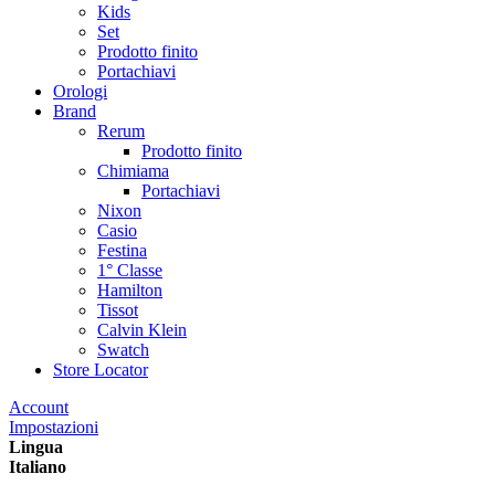
Kids
Set
Prodotto finito
Portachiavi
Orologi
Brand
Rerum
Prodotto finito
Chimiama
Portachiavi
Nixon
Casio
Festina
1° Classe
Hamilton
Tissot
Calvin Klein
Swatch
Store Locator
Account
Impostazioni
Lingua
Italiano