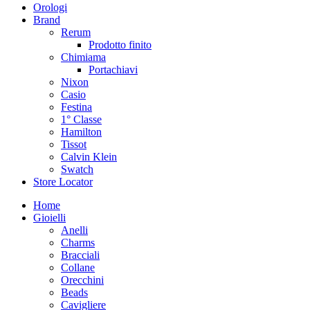
Orologi
Brand
Rerum
Prodotto finito
Chimiama
Portachiavi
Nixon
Casio
Festina
1° Classe
Hamilton
Tissot
Calvin Klein
Swatch
Store Locator
Home
Gioielli
Anelli
Charms
Bracciali
Collane
Orecchini
Beads
Cavigliere