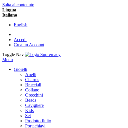
Salta al contenuto
Lingua
Italiano
English
Accedi
Crea un Account
Toggle Nav
Menu
Gioielli
Anelli
Charms
Bracciali
Collane
Orecchini
Beads
Cavigliere
Kids
Set
Prodotto finito
Portachiavi