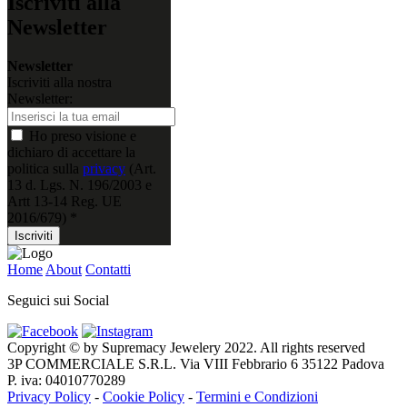
Iscriviti alla
Newsletter
Newsletter
Iscriviti alla nostra
Newsletter:
Ho preso visione e
dichiaro di accettare la
politica sulla
privacy
(Art.
13 d. Lgs. N. 196/2003 e
Artt 13-14 Reg. UE
2016/679) *
Iscriviti
Home
About
Contatti
Seguici sui Social
Copyright © by Supremacy Jewelery 2022. All rights reserved
3P COMMERCIALE S.R.L. Via VIII Febbrario 6 35122 Padova
P. iva: 04010770289
Privacy Policy
-
Cookie Policy
-
Termini e Condizioni