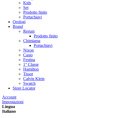
Kids
Set
Prodotto finito
Portachiavi
Orologi
Brand
Rerum
Prodotto finito
Chimiama
Portachiavi
Nixon
Casio
Festina
1° Classe
Hamilton
Tissot
Calvin Klein
Swatch
Store Locator
Account
Impostazioni
Lingua
Italiano