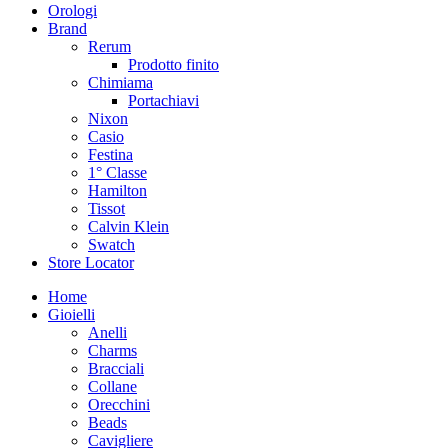
Orologi
Brand
Rerum
Prodotto finito
Chimiama
Portachiavi
Nixon
Casio
Festina
1° Classe
Hamilton
Tissot
Calvin Klein
Swatch
Store Locator
Home
Gioielli
Anelli
Charms
Bracciali
Collane
Orecchini
Beads
Cavigliere