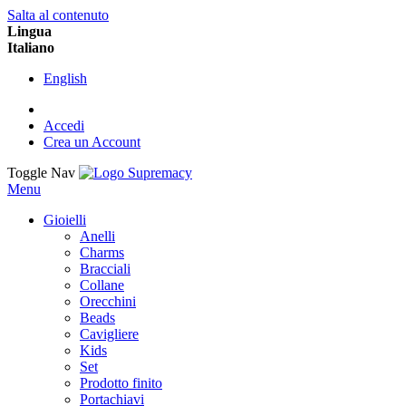
Salta al contenuto
Lingua
Italiano
English
Accedi
Crea un Account
Toggle Nav
Menu
Gioielli
Anelli
Charms
Bracciali
Collane
Orecchini
Beads
Cavigliere
Kids
Set
Prodotto finito
Portachiavi