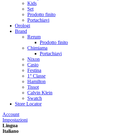
Kids
Set
Prodotto finito
Portachiavi
Orologi
Brand
Rerum
Prodotto finito
Chimiama
Portachiavi
Nixon
Casio
Festina
1° Classe
Hamilton
Tissot
Calvin Klein
Swatch
Store Locator
Account
Impostazioni
Lingua
Italiano