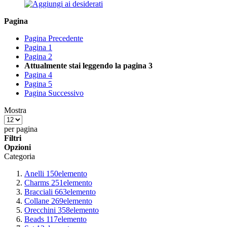
Pagina
Pagina
Precedente
Pagina
1
Pagina
2
Attualmente stai leggendo la pagina
3
Pagina
4
Pagina
5
Pagina
Successivo
Mostra
per pagina
Filtri
Opzioni
Categoria
Anelli
150
elemento
Charms
251
elemento
Bracciali
663
elemento
Collane
269
elemento
Orecchini
358
elemento
Beads
117
elemento