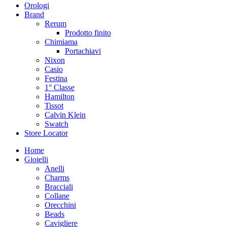
Orologi
Brand
Rerum
Prodotto finito
Chimiama
Portachiavi
Nixon
Casio
Festina
1° Classe
Hamilton
Tissot
Calvin Klein
Swatch
Store Locator
Home
Gioielli
Anelli
Charms
Bracciali
Collane
Orecchini
Beads
Cavigliere