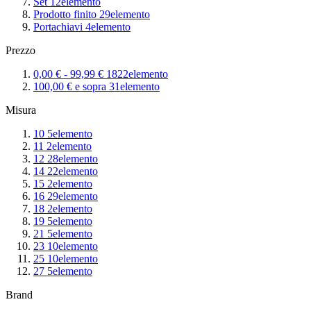
Set
12
elemento
Prodotto finito
29
elemento
Portachiavi
4
elemento
Prezzo
0,00 €
-
99,99 €
1822
elemento
100,00 €
e sopra
31
elemento
Misura
10
5
elemento
11
2
elemento
12
28
elemento
14
22
elemento
15
2
elemento
16
29
elemento
18
2
elemento
19
5
elemento
21
5
elemento
23
10
elemento
25
10
elemento
27
5
elemento
Brand