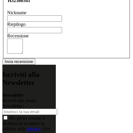
H32586541
Nickname
Riepilogo
Recensione
Invia recensione
Iscriviti alla
Newsletter
Newsletter
Iscriviti alla nostra
Newsletter:
Ho preso visione e
dichiaro di accettare la
politica sulla
privacy
(Art.