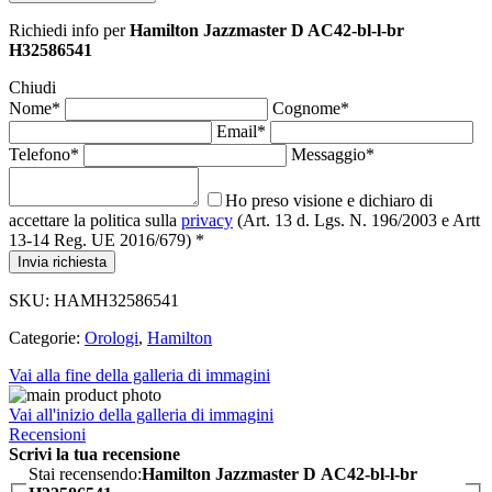
Richiedi info
per
Hamilton Jazzmaster D AC42-bl-l-br
H32586541
Chiudi
Nome*
Cognome*
Email*
Telefono*
Messaggio*
Ho preso visione e dichiaro di
accettare la politica sulla
privacy
(Art. 13 d. Lgs. N. 196/2003 e Artt
13-14 Reg. UE 2016/679) *
Invia richiesta
SKU:
HAMH32586541
Categorie:
Orologi
,
Hamilton
Vai alla fine della galleria di immagini
Vai all'inizio della galleria di immagini
Recensioni
Scrivi la tua recensione
Stai recensendo:
Hamilton Jazzmaster D AC42-bl-l-br