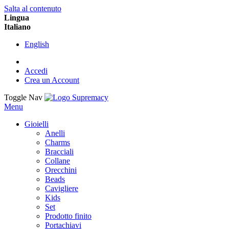
Salta al contenuto
Lingua
Italiano
English
Accedi
Crea un Account
Toggle Nav
Menu
Gioielli
Anelli
Charms
Bracciali
Collane
Orecchini
Beads
Cavigliere
Kids
Set
Prodotto finito
Portachiavi