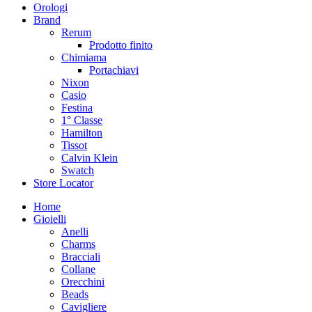
Orologi
Brand
Rerum
Prodotto finito
Chimiama
Portachiavi
Nixon
Casio
Festina
1° Classe
Hamilton
Tissot
Calvin Klein
Swatch
Store Locator
Home
Gioielli
Anelli
Charms
Bracciali
Collane
Orecchini
Beads
Cavigliere