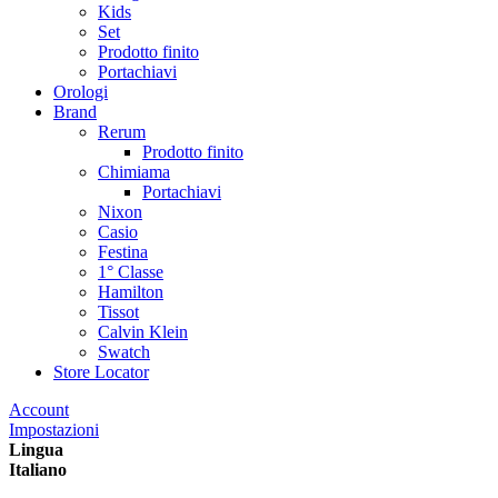
Kids
Set
Prodotto finito
Portachiavi
Orologi
Brand
Rerum
Prodotto finito
Chimiama
Portachiavi
Nixon
Casio
Festina
1° Classe
Hamilton
Tissot
Calvin Klein
Swatch
Store Locator
Account
Impostazioni
Lingua
Italiano