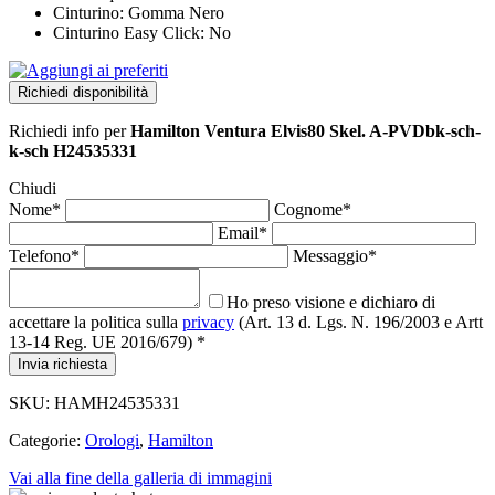
Cinturino: Gomma Nero
Cinturino Easy Click: No
Richiedi disponibilità
Richiedi info
per
Hamilton Ventura Elvis80 Skel. A-PVDbk-sch-
k-sch H24535331
Chiudi
Nome*
Cognome*
Email*
Telefono*
Messaggio*
Ho preso visione e dichiaro di
accettare la politica sulla
privacy
(Art. 13 d. Lgs. N. 196/2003 e Artt
13-14 Reg. UE 2016/679) *
Invia richiesta
SKU:
HAMH24535331
Categorie:
Orologi
,
Hamilton
Vai alla fine della galleria di immagini