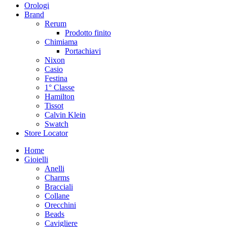
Orologi
Brand
Rerum
Prodotto finito
Chimiama
Portachiavi
Nixon
Casio
Festina
1° Classe
Hamilton
Tissot
Calvin Klein
Swatch
Store Locator
Home
Gioielli
Anelli
Charms
Bracciali
Collane
Orecchini
Beads
Cavigliere