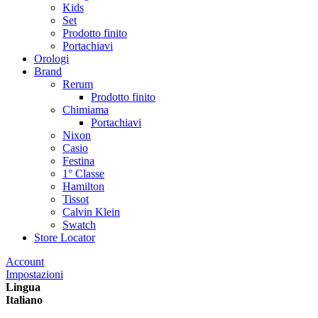
Kids
Set
Prodotto finito
Portachiavi
Orologi
Brand
Rerum
Prodotto finito
Chimiama
Portachiavi
Nixon
Casio
Festina
1° Classe
Hamilton
Tissot
Calvin Klein
Swatch
Store Locator
Account
Impostazioni
Lingua
Italiano