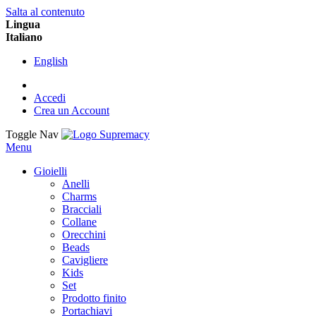
Salta al contenuto
Lingua
Italiano
English
Accedi
Crea un Account
Toggle Nav
Menu
Gioielli
Anelli
Charms
Bracciali
Collane
Orecchini
Beads
Cavigliere
Kids
Set
Prodotto finito
Portachiavi