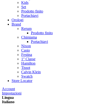
Kids
Set
Prodotto finito
Portachiavi
Orologi
Brand
Rerum
Prodotto finito
Chimiama
Portachiavi
Nixon
Casio
Festina
1° Classe
Hamilton
Tissot
Calvin Klein
Swatch
Store Locator
Account
Impostazioni
Lingua
Italiano