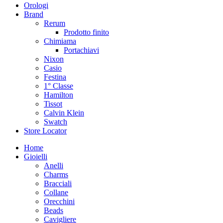
Orologi
Brand
Rerum
Prodotto finito
Chimiama
Portachiavi
Nixon
Casio
Festina
1° Classe
Hamilton
Tissot
Calvin Klein
Swatch
Store Locator
Home
Gioielli
Anelli
Charms
Bracciali
Collane
Orecchini
Beads
Cavigliere