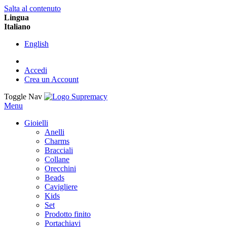
Salta al contenuto
Lingua
Italiano
English
Accedi
Crea un Account
Toggle Nav
Menu
Gioielli
Anelli
Charms
Bracciali
Collane
Orecchini
Beads
Cavigliere
Kids
Set
Prodotto finito
Portachiavi