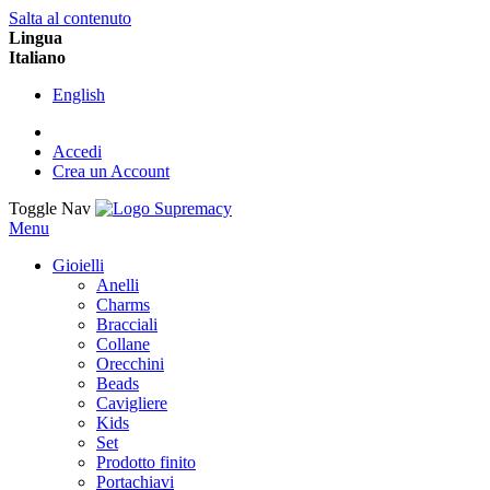
Salta al contenuto
Lingua
Italiano
English
Accedi
Crea un Account
Toggle Nav
Menu
Gioielli
Anelli
Charms
Bracciali
Collane
Orecchini
Beads
Cavigliere
Kids
Set
Prodotto finito
Portachiavi