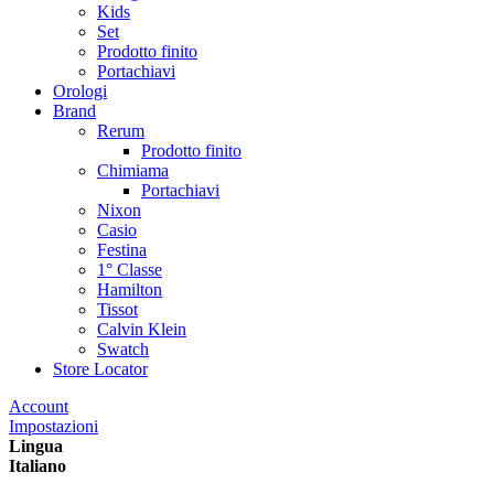
Kids
Set
Prodotto finito
Portachiavi
Orologi
Brand
Rerum
Prodotto finito
Chimiama
Portachiavi
Nixon
Casio
Festina
1° Classe
Hamilton
Tissot
Calvin Klein
Swatch
Store Locator
Account
Impostazioni
Lingua
Italiano