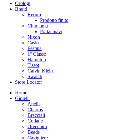
Orologi
Brand
Rerum
Prodotto finito
Chimiama
Portachiavi
Nixon
Casio
Festina
1° Classe
Hamilton
Tissot
Calvin Klein
Swatch
Store Locator
Home
Gioielli
Anelli
Charms
Bracciali
Collane
Orecchini
Beads
Cavigliere