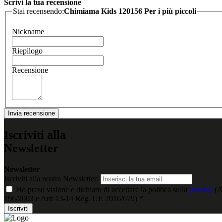
Scrivi la tua recensione
Stai recensendo:
Chimiama Kids 120156 Per i più piccoli
Nickname
Riepilogo
Recensione
Invia recensione
Iscriviti alla
Newsletter
Newsletter
Iscriviti alla nostra Newsletter:
Ho preso visione e dichiaro di accettare la politica sulla
privacy
(A
196/2003 e Artt 13-14 Reg. UE 2016/679) *
Iscriviti