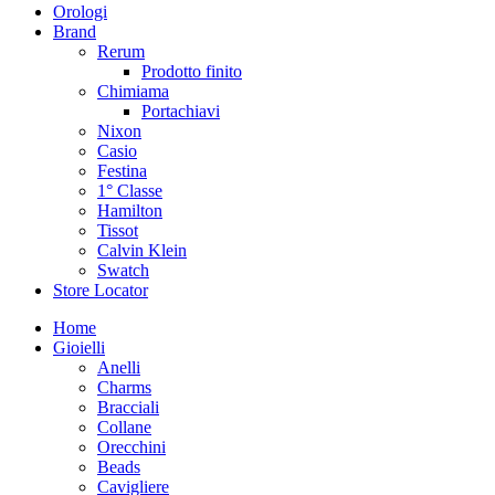
Orologi
Brand
Rerum
Prodotto finito
Chimiama
Portachiavi
Nixon
Casio
Festina
1° Classe
Hamilton
Tissot
Calvin Klein
Swatch
Store Locator
Home
Gioielli
Anelli
Charms
Bracciali
Collane
Orecchini
Beads
Cavigliere