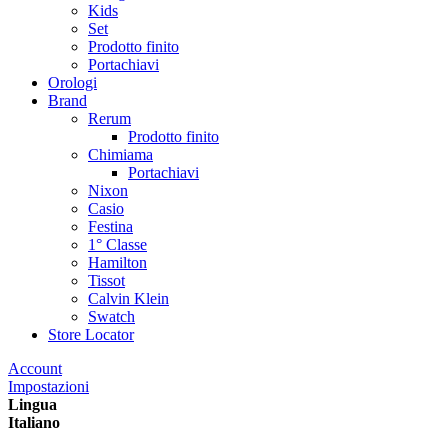
Kids
Set
Prodotto finito
Portachiavi
Orologi
Brand
Rerum
Prodotto finito
Chimiama
Portachiavi
Nixon
Casio
Festina
1° Classe
Hamilton
Tissot
Calvin Klein
Swatch
Store Locator
Account
Impostazioni
Lingua
Italiano