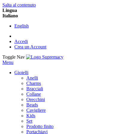
Salta al contenuto
Lingua
Italiano
English
Accedi
Crea un Account
Toggle Nav
Menu
Gioielli
Anelli
Charms
Bracciali
Collane
Orecchini
Beads
Cavigliere
Kids
Set
Prodotto finito
Portachiavi