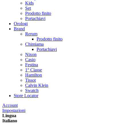
Kids
Set
Prodotto finito
Portachiavi
Orologi
Brand
Rerum
Prodotto finito
Chimiama
Portachiavi
Nixon
Casio
Festina
1° Classe
Hamilton
Tissot
Calvin Klein
Swatch
Store Locator
Account
Impostazioni
Lingua
Italiano