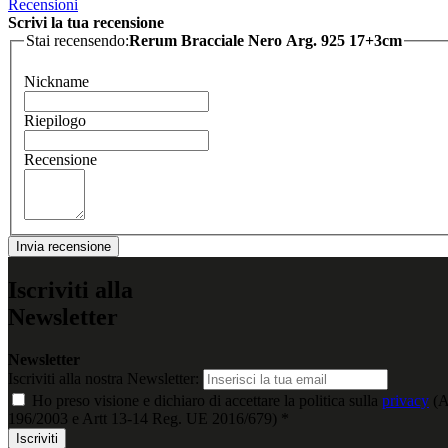
Recensioni
Scrivi la tua recensione
Stai recensendo:
Rerum Bracciale Nero Arg. 925 17+3cm
Nickname
Riepilogo
Recensione
Invia recensione
Iscriviti alla
Newsletter
Newsletter
Iscriviti alla nostra Newsletter:
Ho preso visione e dichiaro di accettare la politica sulla
privacy
(A
196/2003 e Artt 13-14 Reg. UE 2016/679) *
Iscriviti