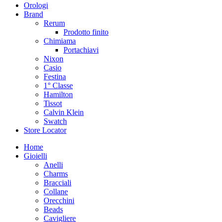
Orologi
Brand
Rerum
Prodotto finito
Chimiama
Portachiavi
Nixon
Casio
Festina
1° Classe
Hamilton
Tissot
Calvin Klein
Swatch
Store Locator
Home
Gioielli
Anelli
Charms
Bracciali
Collane
Orecchini
Beads
Cavigliere