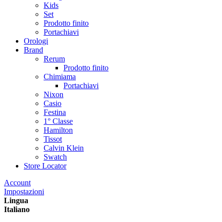
Kids
Set
Prodotto finito
Portachiavi
Orologi
Brand
Rerum
Prodotto finito
Chimiama
Portachiavi
Nixon
Casio
Festina
1° Classe
Hamilton
Tissot
Calvin Klein
Swatch
Store Locator
Account
Impostazioni
Lingua
Italiano