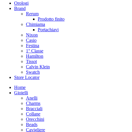
Orologi
Brand
Rerum
Prodotto finito
Chimiama
Portachiavi
Nixon
Casio
Festina
1° Classe
Hamilton
Tissot
Calvin Klein
Swatch
Store Locator
Home
Gioielli
Anelli
Charms
Bracciali
Collane
Orecchini
Beads
Cavigliere