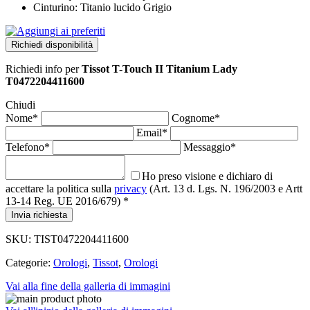
Cinturino: Titanio lucido Grigio
Richiedi disponibilità
Richiedi info
per
Tissot T-Touch II Titanium Lady
T0472204411600
Chiudi
Nome*
Cognome*
Email*
Telefono*
Messaggio*
Ho preso visione e dichiaro di
accettare la politica sulla
privacy
(Art. 13 d. Lgs. N. 196/2003 e Artt
13-14 Reg. UE 2016/679) *
Invia richiesta
SKU:
TIST0472204411600
Categorie:
Orologi
,
Tissot
,
Orologi
Vai alla fine della galleria di immagini