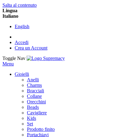
Salta al contenuto
Lingua
Italiano
English
Accedi
Crea un Account
Toggle Nav
Menu
Gioielli
Anelli
Charms
Bracciali
Collane
Orecchini
Beads
Cavigliere
Kids
Set
Prodotto finito
Portachiavi