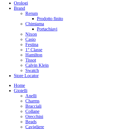
Orologi
Brand
Rerum
Prodotto finito
Chimiama
Portachiavi
Nixon
Casio
Festina
1° Classe
Hamilton
Tissot
Calvin Klein
Swatch
Store Locator
Home
Gioielli
Anelli
Charms
Bracciali
Collane
Orecchini
Beads
Cavigliere