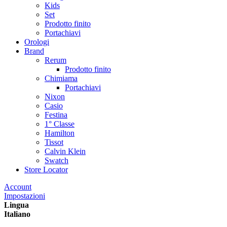
Kids
Set
Prodotto finito
Portachiavi
Orologi
Brand
Rerum
Prodotto finito
Chimiama
Portachiavi
Nixon
Casio
Festina
1° Classe
Hamilton
Tissot
Calvin Klein
Swatch
Store Locator
Account
Impostazioni
Lingua
Italiano