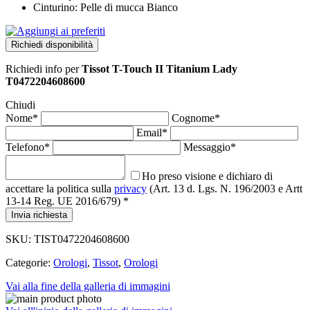
Cinturino: Pelle di mucca Bianco
Richiedi disponibilità
Richiedi info
per
Tissot T-Touch II Titanium Lady
T0472204608600
Chiudi
Nome*
Cognome*
Email*
Telefono*
Messaggio*
Ho preso visione e dichiaro di
accettare la politica sulla
privacy
(Art. 13 d. Lgs. N. 196/2003 e Artt
13-14 Reg. UE 2016/679) *
Invia richiesta
SKU:
TIST0472204608600
Categorie:
Orologi
,
Tissot
,
Orologi
Vai alla fine della galleria di immagini