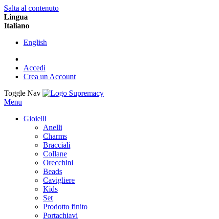
Salta al contenuto
Lingua
Italiano
English
Accedi
Crea un Account
Toggle Nav
Menu
Gioielli
Anelli
Charms
Bracciali
Collane
Orecchini
Beads
Cavigliere
Kids
Set
Prodotto finito
Portachiavi